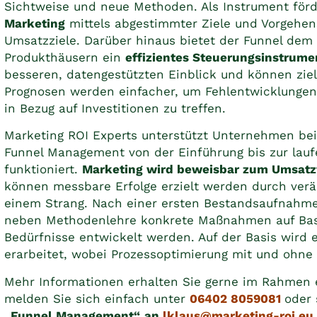
Sichtweise und neue Methoden. Als Instrument förd
Marketing
mittels abgestimmter Ziele und Vorgehen
Umsatzziele. Darüber hinaus bietet der Funnel de
Produkthäusern ein
effizientes Steuerungsinstrume
besseren, datengestützten Einblick und können zie
Prognosen werden einfacher, um Fehlentwicklunge
in Bezug auf Investitionen zu treffen.
Marketing ROI Experts unterstützt Unternehmen bei
Funnel Management von der Einführung bis zur lauf
funktioniert.
Marketing wird beweisbar zum Umsatz
können messbare Erfolge erzielt werden durch ver
einem Strang. Nach einer ersten Bestandsaufnahme
neben Methodenlehre konkrete Maßnahmen auf Bas
Bedürfnisse entwickelt werden. Auf der Basis wird 
erarbeitet, wobei Prozessoptimierung mit und ohne KI
Mehr Informationen erhalten Sie gerne im Rahmen e
melden Sie sich einfach unter
06402 8059081
oder
„Funnel Management“
an
lklaus@marketing-roi.eu