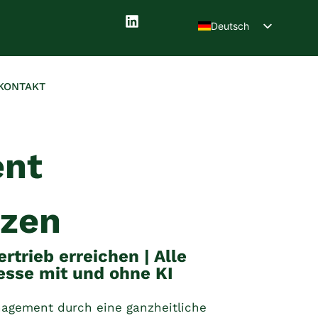
Deutsch
English (UK)
KONTAKT
ent
tzen
trieb erreichen | Alle
esse mit und ohne KI
agement durch eine ganzheitliche