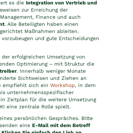
ert es die
Integration von Vertrieb und
sweisen zur Erreichung der
m Management, Finance und auch
nt
. Alle Beteiligten haben einen
lgerichtet Maßnahmen ableiten.
n vorzubeugen und gute Entscheidungen
 der erfolgreichen Umsetzung von
enden Optimierung – mit Struktur die
treiber
. Innerhalb weniger Monate
änderte Sichtweisen und Ziehen an
 empfiehlt sich ein
Workshop
, in dem
is unternehmensspezifischer
ein Zeitplan für die weitere Umsetzung
 eine zentrale Rolle spielt.
ines persönlichen Gespräches. Bitte
 senden eine
E-Mail mit dem Betreff
. Klicken Sie einfach den Link an.