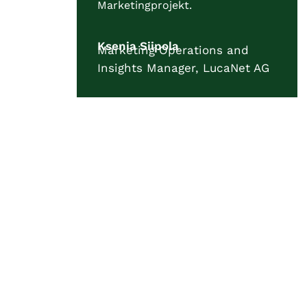
Marketingprojekt.
Ksenia Siipola
Marketing Operations and
Insights Manager, LucaNet AG