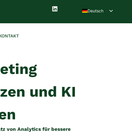
Deutsch
English (UK)
KONTAKT
eting
zen und KI
zen
tz von Analytics für bessere